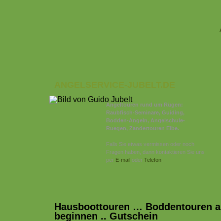
ANGELSERVICE-JUBELT.DE
Angeltouren rund um Rügen:
Raubfisch-Seminare, Guiding,
Bodden-Angeln, Angelschule-
Ruegen, Zandertouren Elbe.
Falls Sie etwas vermissen oder noch
Fragen haben, dann kontaktieren Sie uns
per
E-mail
oder
Telefon
.
Hausboottouren … Boddentouren a
beginnen .. Gutschein