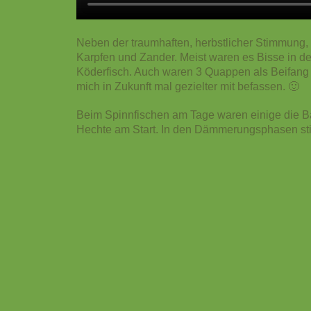
Neben der traumhaften, herbstlicher Stimmung,
Karpfen und Zander. Meist waren es Bisse in de
Köderfisch. Auch waren 3 Quappen als Beifang 
mich in Zukunft mal gezielter mit befassen. 🙂
Beim Spinnfischen am Tage waren einige die B
Hechte am Start.
In den Dämmerungsphasen sti