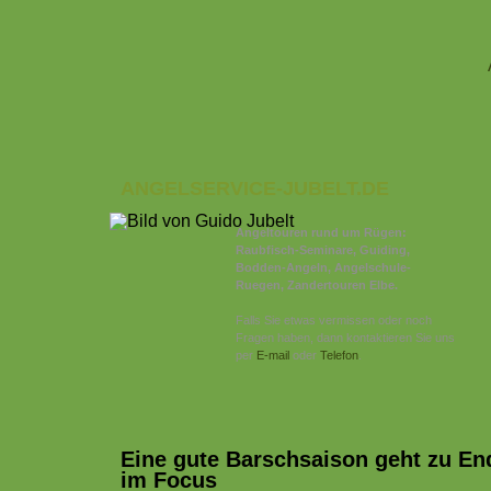
ANGELSERVICE-JUBELT.DE
Angeltouren rund um Rügen:
Raubfisch-Seminare, Guiding,
Bodden-Angeln, Angelschule-
Ruegen, Zandertouren Elbe.
Falls Sie etwas vermissen oder noch
Fragen haben, dann kontaktieren Sie uns
per
E-mail
oder
Telefon
.
Eine gute Barschsaison geht zu En
im Focus