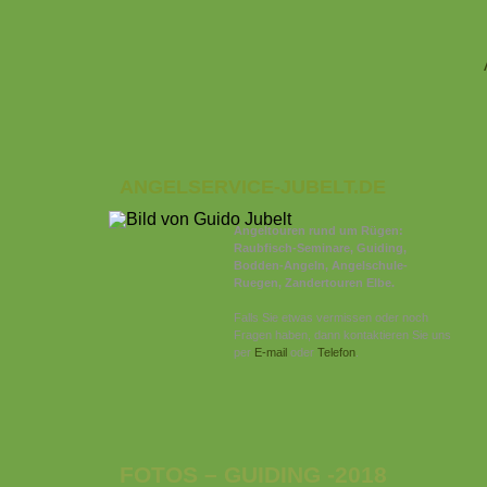
ANGELSERVICE-JUBELT.DE
Angeltouren rund um Rügen:
Raubfisch-Seminare, Guiding,
Bodden-Angeln, Angelschule-
Ruegen, Zandertouren Elbe.
Falls Sie etwas vermissen oder noch
Fragen haben, dann kontaktieren Sie uns
per
E-mail
oder
Telefon
.
FOTOS – GUIDING -2018