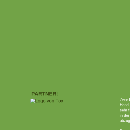
PARTNER:
Zwar b
Hand 
sehr f
in de
abzug