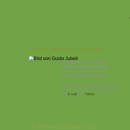
ANGELSERVICE-JUBELT.DE
Angeltouren rund um Rügen:
Raubfisch-Seminare, Guiding,
Bodden-Angeln, Angelschule-
Ruegen, Zandertouren Elbe.
Falls Sie etwas vermissen oder noch
Fragen haben, dann kontaktieren Sie uns
per
E-mail
oder
Telefon
.
FOTOS-GUIDING-2016